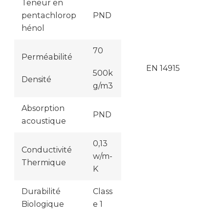
Teneur en
pentachlorop
PND
hénol
70
Perméabilité
EN 14915
500k
Densité
g/m3
Absorption
PND
acoustique
0,13
Conductivité
w/m-
Thermique
K
Durabilité
Class
Biologique
e 1